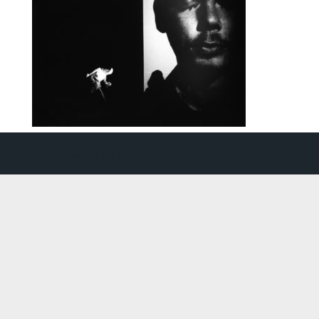
Création web
DDLX Multimedia
| Propulsé par
WordPress