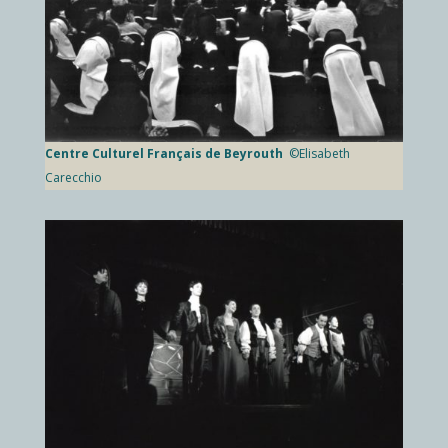
Centre Culturel Français de Beyrouth
©Elisabeth
Carecchio