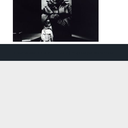
Création web
DDLX Multimedia
| Propulsé par
WordPress