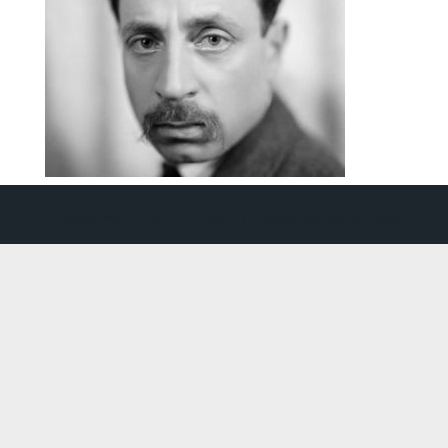
Création web
DDLX Multimedia
| Propulsé par
WordPress