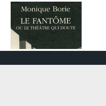
Création web
DDLX Multimedia
| Propulsé par
WordPress