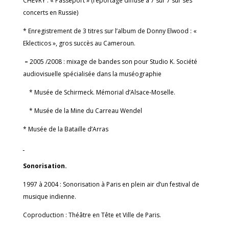
CHEVRY : « Passeport » (reportage diffusé à 7 sur 7 sur ses
concerts en Russie)
*
Enregistrement de 3 titres sur l’album de Donny Elwood : «
Eklecticos », gros succès au Cameroun.
–
2005 /2008 : mixage de bandes son pour Studio K. Société
audiovisuelle spécialisée dans la muséographie
* Musée de Schirmeck. Mémorial d’Alsace-Moselle.
* Musée de la Mine du Carreau Wendel
* Musée de la Bataille d’Arras
Sonorisation.
1997 à 2004 : Sonorisation à Paris en plein air d’un festival de
musique indienne.
Coproduction : Théâtre en Tête et Ville de Paris.