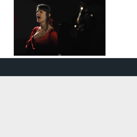
Création web
DDLX Multimedia
| Propulsé par
WordPress