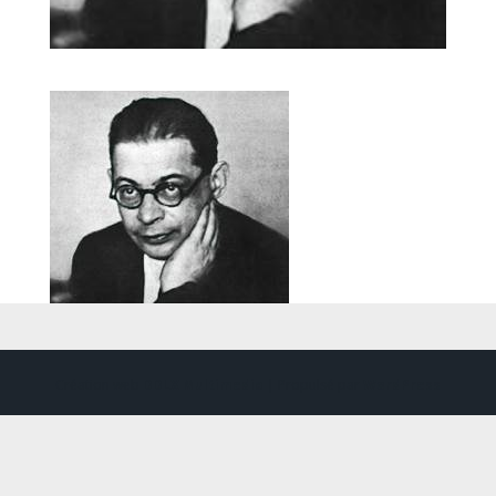
Création web
DDLX Multimedia
| Propulsé par
WordPress