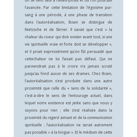
on se tient seul à l’avant-poste et où l’on poursuit
l’avancée. Par cette limitation de l’égoïsme pur-
sang à une période, à une phase de transition
dans l’autoréalisation, Ibsen se distingue de
Nietzsche et de Stirner. Il savait que c’est « la
chaleur du coeur qui doit exister avant tout, si une
vie spirituelle vraie et forte doit se développer »,
et il priait expressément qu’on fût persuadé que
cettechaleur ne lui faisait pas défaut. Qui ne
parviendrait pas à le croire n’a jamais scruté
jusqu’au fond aucun de ses drames. Chez Ibsen,
l’autoréalisation s’est produite dans une autre
proximité que celle du « sens de la solidarité »,
c’est-à-dire le sens de l’entourage actuel, dans
lequel notre existence est jetée sans que nous y
soyons pour rien ; elle s’est réalisée dans la
proximité du
regard
aimant et de la
communication
spirituelle ; l’autoréalisation ne serait autrement
pas possible « à la longue ». Et le médium de cette