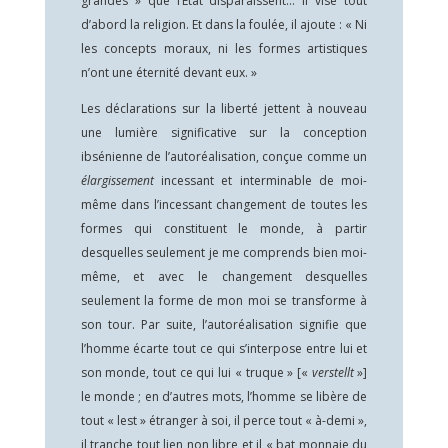
grandes » que l’État disparaissent… Il vise tout
d’abord la religion. Et dans la foulée, il ajoute : « Ni
les concepts moraux, ni les formes artistiques
n’ont une éternité devant eux. »
Les déclarations sur la liberté jettent à nouveau
une lumière significative sur la conception
ibsénienne de l’autoréalisation, conçue comme un
élargissement
incessant et interminable de moi-
même dans l’incessant changement de toutes les
formes qui constituent le monde, à partir
desquelles seulement je me comprends bien moi-
même, et avec le changement desquelles
seulement la forme de mon moi se transforme à
son tour. Par suite, l’autoréalisation signifie que
l’homme écarte tout ce qui s’interpose entre lui et
son monde, tout ce qui lui « truque » [«
verstellt
»]
le monde ; en d’autres mots, l’homme se libère de
tout « lest » étranger à soi, il perce tout « à-demi »,
il tranche tout lien non libre et il « bat monnaie du