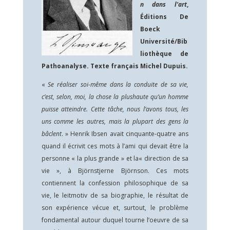
n dans l’art
,
Éditions De
Boeck
Université/Bib
liothèque de
Pathoanalyse. Texte français Michel Dupuis.
«
Se réaliser soi-même dans la conduite de sa vie,
c’est, selon, moi, la chose la plushaute qu’un homme
puisse atteindre. Cette tâche, nous l’avons tous, les
uns comme les autres, mais la plupart des gens la
bâclent
. » Henrik Ibsen avait cinquante-quatre ans
quand il écrivit ces mots à l’ami qui devait être la
personne « la plus grande » et la« direction de sa
vie », à Björnstjerne Björnson. Ces mots
contiennent la confession philosophique de sa
vie, le leitmotiv de sa biographie, le résultat de
son expérience vécue et, surtout, le problème
fondamental autour duquel tourne l’oeuvre de sa