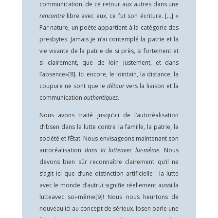
communication, de ce retour aux autres dans une
rencontre
libre avec eux, ce fut son écriture. […] «
Par nature, un poète appartient à la catégorie des
presbytes. Jamais je n’ai contemplé la patrie et la
vie vivante de la patrie de si près, si fortement et
si clairement, que de loin justement, et dans
l’absence»
[8]
. Ici encore, le lointain, la distance, la
coupure ne sont que le
détour
vers la liaison et la
communication
authentiques
.
Nous avons traité jusqu’ici de l’autoréalisation
d’Ibsen dans la lutte contre la famille, la patrie, la
société et l’État. Nous envisageons maintenant son
autoréalisation
dans la lutteavec lui-même
. Nous
devons bien sûr reconnaître clairement qu’il ne
s’agit ici que d’une distinction artificielle : la lutte
avec le monde d’autrui signifie réellement aussi la
lutteavec soi-même
[9]
! Nous nous heurtons de
nouveau ici au concept de sérieux. Ibsen parle une