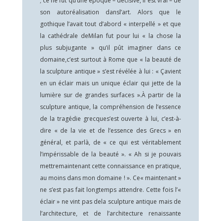
; ce ne fut qu’une époque – décisive, il est vrai – de
son autoréalisation dansl’art. Alors que le
gothique l’avait tout d’abord « interpellé » et que
la cathédrale deMilan fut pour lui « la chose la
plus subjugante » qu’il pût imaginer dans ce
domaine,c’est surtout à Rome que « la beauté de
la sculpture antique » s’est révélée à lui : « Çavient
en un éclair mais un unique éclair qui jette de la
lumière sur de grandes surfaces ».À partir de la
sculpture antique, la compréhension de l’essence
de la tragédie grecques’est ouverte à lui, c’est-à-
dire « de la vie et de l’essence des Grecs » en
général, et parlà, de « ce qui est véritablement
l’impérissable de la beauté ». « Ah si je pouvais
mettremaintenant cette connaissance en pratique,
au moins dans mon domaine ! ». Ce« maintenant »
ne s’est pas fait longtemps attendre. Cette fois l’«
éclair » ne vint pas dela sculpture antique mais de
l’architecture, et de l’architecture renaissante