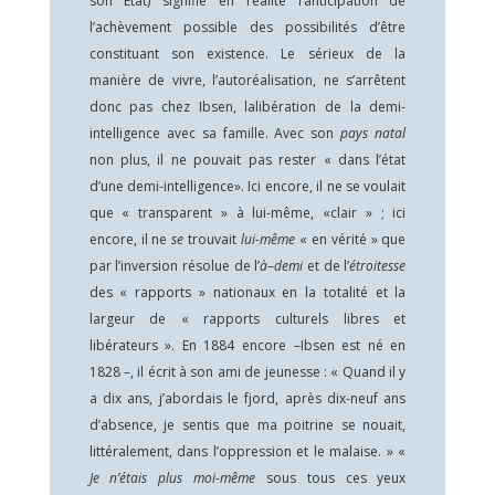
son État) signifie en réalité l’anticipation de
l’achèvement possible des possibilités d’être
constituant son existence. Le sérieux de la
manière de vivre, l’autoréalisation, ne s’arrêtent
donc pas chez Ibsen, lalibération de la demi-
intelligence avec sa famille. Avec son
pays natal
non plus, il ne pouvait pas rester « dans l’état
d’une demi-intelligence». Ici encore, il ne se voulait
que « transparent » à lui-même, «clair » ; ici
encore, il ne
se
trouvait
lui-même
« en vérité » que
par l’inversion résolue de l’
à
–
demi
et de l’
étroitesse
des « rapports » nationaux en la totalité et la
largeur de « rapports culturels libres et
libérateurs ». En 1884 encore –Ibsen est né en
1828 –, il écrit à son ami de jeunesse : « Quand il y
a dix ans, j’abordais le fjord, après dix-neuf ans
d’absence, je sentis que ma poitrine se nouait,
littéralement, dans l’oppression et le malaise. » «
Je n’étais plus moi-même
sous tous ces yeux