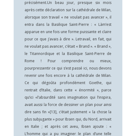
précisément.Un beau jour, presque six mois
après cette déclaration sur la cathédrale de Milan,
alorsque son travail « ne voulait pas avancer », il
entra dans la Basilique Saint-Pierre : « Làm’est
apparue en une fois une forme puissante et claire
pour ce que j’avais à dire ». Letravail, en fait, qui
ne voulait pas avancer, c’était « Brand ». « Brand »,
le Titannordique et la Basilique Saint-Pierre de
Rome ! Pour comprendre ou mieux,
pourpressentir ce qui s’est passé ici, nous devons
revenir une fois encore à la cathédrale de Milan.
Ce qui dégoûta profondément Goethe, qui
rentrait d’Italie, dans cette « énormité », parce
qu’ici «l’absurdité sans imagination qui l’inspira,
avait aussi la force de dessiner un plan pour ainsi
dire sans fin »
[13]
, c’était justement « la chose la
plus subjugante » pour Ibsen qui, du Nord, arrivait
en Italie ; et après cet aveu, Ibsen ajoute : «
L’homme qui a pu imaginer le plan d’une telle