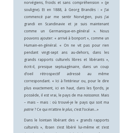
norvégiens, froids et sans compréhension » (je
souligne). Et en 1888, à Georg Brandès : « J’ai
commencé par me sentir Norvégien, puis j’ai
grandi en Scandinavie et je suis maintenant
comme un Germanique-en-général ». Nous
pouvons ajouter: « arrivé à bonport », comme un
Humain-en-général. « On ne vit pas pour rien
pendant vingt-sept ans au-dehors, dans les
grands rapports culturels libres et libérants »,
écrit-il, presque septuagénaire, dans un coup
d’oeil rétrospectif adressé au même
correspondant. « Ici à l’intérieur ou, pour le dire
plus exactement, ici en haut, dans les fjords, je
possède, il est vrai, le pays de ma
naissance
. Mais
– mais – mais : où trouvé-je le pays qui soit ma
patrie
? Ce qui m’attire
le plus
, c’est l’océan…»
Dans le lointain libérant des « grands rapports
culturels », Ibsen s’est libéré lui-même et s’est