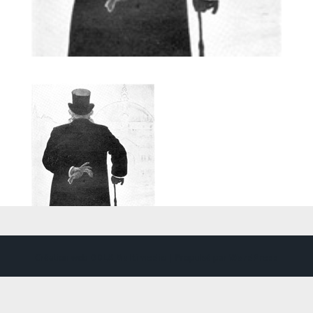
Création web
DDLX Multimedia
| Propulsé par
WordPress