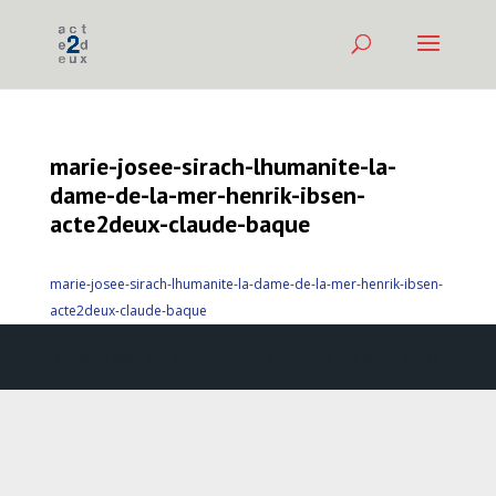
marie-josee-sirach-lhumanite-la-
dame-de-la-mer-henrik-ibsen-
acte2deux-claude-baque
marie-josee-sirach-lhumanite-la-dame-de-la-mer-henrik-ibsen-
acte2deux-claude-baque
Création web
DDLX Multimedia
| Propulsé par
WordPress