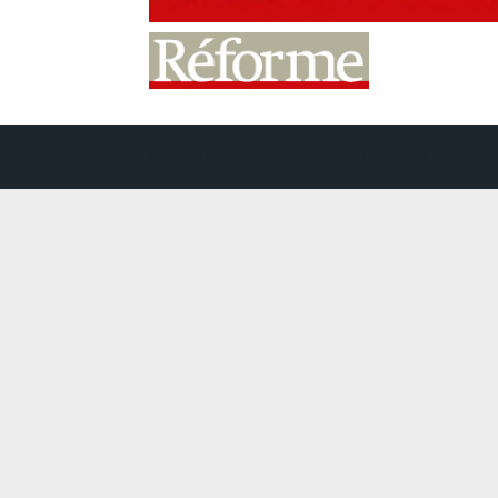
Création web
DDLX Multimedia
| Propulsé par
Word