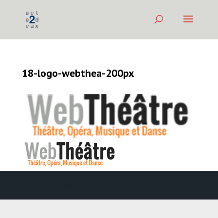
18-logo-webthea-200px
Création web
DDLX Multimedia
| Propulsé par
WordPress