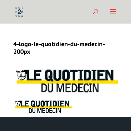
4-logo-le-quotidien-du-medecin-
200px
Création web
DDLX Multimedia
| Propulsé par
WordPress