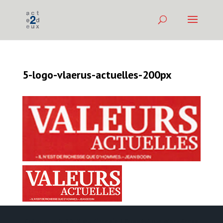
5-logo-vlaerus-actuelles-200px
Création web
DDLX Multimedia
| Propulsé par
WordPress