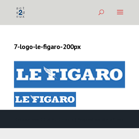
7-logo-le-figaro-200px
Création web
DDLX Multimedia
| Propulsé par
WordPress