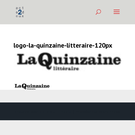
logo-la-quinzaine-litteraire-120px
Création web
DDLX Multimedia
| Propulsé par
WordPress