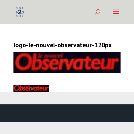
logo-le-nouvel-observateur-120px
Création web
DDLX Multimedia
| Propulsé par
WordPress