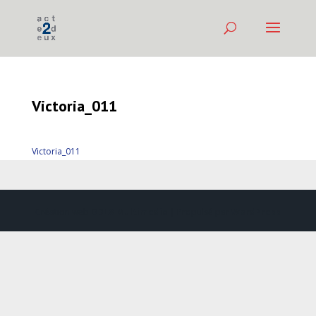
Victoria_011
Victoria_011
Création web
DDLX Multimedia
| Propulsé par
WordPress