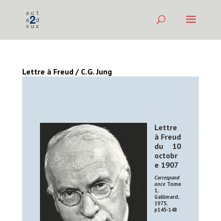
Lettre à Freud / C.G. Jung
Lettre
à Freud
du 10
octobr
e 1907
Correspond
ance
Tome
1,
Gallimard,
1975,
p145-148