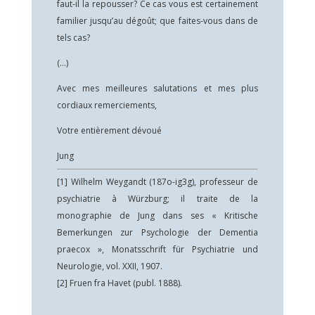
faut-il la repousser? Ce cas vous est certainement
familier jusqu’au dégoût; que faites-vous dans de
tels cas?
(…)
Avec mes meilleures salutations et mes plus
cordiaux remerciements,
Votre entièrement dévoué
Jung
[1]
Wilhelm Weygandt (187o-ig3g), professeur de
psychiatrie à Würzburg; il traite de la
monographie de Jung dans ses « Kritische
Bemerkungen zur Psychologie der Dementia
praecox », Monatsschrift für Psychiatrie und
Neurologie, vol. XXII, 1907.
[2]
Fruen fra Havet (publ. 1888).