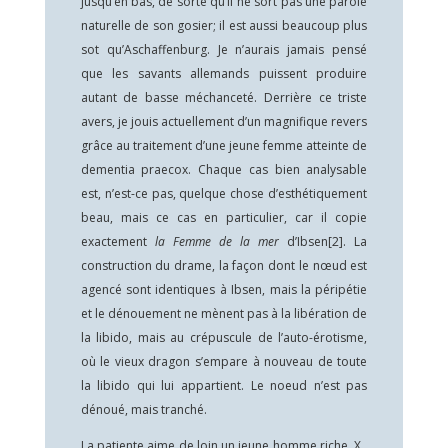
jusqu’en bas, de sorte qu’il ne sort pas une parole
naturelle de son gosier; il est aussi beaucoup plus
sot qu’Aschaffenburg. Je n’aurais jamais pensé
que les savants allemands puissent produire
autant de basse méchanceté. Derrière ce triste
avers, je jouis actuellement d’un magnifique revers
grâce au traitement d’une jeune femme atteinte de
dementia praecox. Chaque cas bien analysable
est, n’est-ce pas, quelque chose d’esthétiquement
beau, mais ce cas en particulier, car il copie
exactement
la Femme de la mer
d’Ibsen
[2]
. La
construction du drame, la façon dont le nœud est
agencé sont identiques à Ibsen, mais la péripétie
et le dénouement ne mènent pas à la libération de
la libido, mais au crépuscule de l’auto-érotisme,
où le vieux dragon s’empare à nouveau de toute
la libido qui lui appartient. Le noeud n’est pas
dénoué, mais tranché.
La patiente aime de loin un jeune homme riche, X.,