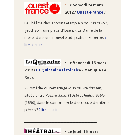
•
Le Samedi 24
mars
2012 /
Ouest-France
/
Le Théâtre des Jacobins était plein pour recevoir,
jeudi soir, une pièce d’Ibsen, « La Dame de la
mer », dans une nouvelle adaptation. Superbe.
?
lire la suite…
________________________________________________
•
Le Vendredi 16
mars
2012 /
La Quinzaine Littérair
e
/ Monique Le
Roux
« Comédie du remariage »: un œuvre d’Ibsen,
située entre
Rosmersholm
(1986) et
Hedda Gabler
(1890), dans le sombre cycle des douze dernières
pièces ?
? lire la suite…
________________________________________________
•
Le Jeudi 15
mars