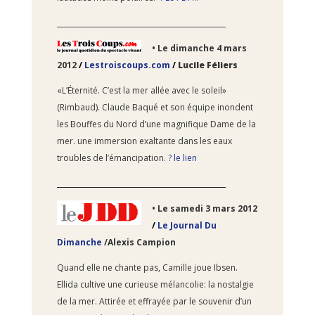
________________________________________________
• Le dimanche
4 mars
2012
/
Lestroiscoups.com
/
Lucile Féliers
«L’Éternité. C’est la mer allée avec le soleil»
(Rimbaud). Claude Baqué et son équipe inondent
les Bouffes du Nord d’une magnifique Dame de la
mer. une immersion exaltante dans les eaux
troubles de l’émancipation.
? le lien
________________________________________________
• Le
samedi 3 mars 2012
/
Le Journal Du
Dimanche
/
Alexis Campion
Quand elle ne chante pas, Camille joue Ibsen.
Ellida cultive une curieuse mélancolie: la nostalgie
de la mer. Attirée et effrayée par le souvenir d’un