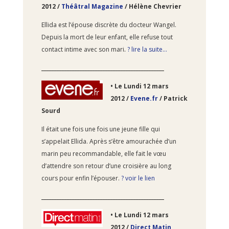
2012 /
Théâtral Magazine
/ Hélène Chevrier
Ellida est l’épouse discrète du docteur Wangel.
Depuis la mort de leur enfant, elle refuse tout
contact intime avec son mari
.
? lire la suite…
________________________________________________
•
Le Lundi 12
mars
2012 /
Evene.fr
/ Patrick
Sourd
Il était une fois une fois une jeune fille qui
s’appelait Ellida. Après s’être amourachée d’un
marin peu recommandable, elle fait le vœu
d’attendre son retour d’une croisière au long
cours pour enfin l’épouser.
? voir le lien
________________________________________________
•
Le Lundi 12
mars
2012 /
Direct Matin