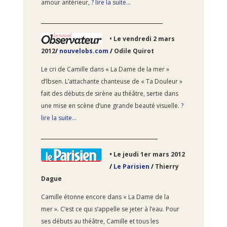
amour antérieur,
? lire la suite…
________________________________________________
• Le
vendredi 2 mars
2012
/
nouvelobs.com
/
Odile Quirot
Le cri de Camille dans « La Dame de la mer »
d’Ibsen. L’attachante chanteuse de « Ta Douleur »
fait des débuts de sirène au théâtre, sertie dans
une mise en scène d’une grande beauté visuelle.
?
lire la suite…
______________________________________________
•
Le
jeudi 1er mars 2012
/
Le Parisien
/
Thierry
Dague
Camille étonne encore dans « La Dame de la
mer ». C’est ce qui s’appelle se jeter à l’eau. Pour
ses débuts au théâtre, Camille et tous les