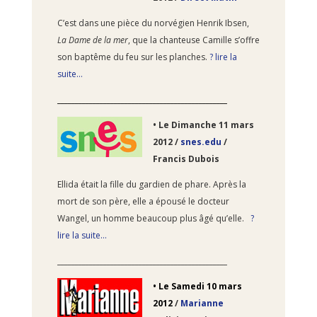
C’est dans une pièce du norvégien Henrik Ibsen,
La Dame de la mer
, que la chanteuse Camille s’offre
son baptême du feu sur les planches.
? lire la
suite…
________________________________________________
•
Le Dimanche 11
mars
2012 /
snes.edu
/
Francis Dubois
Ellida était la fille du gardien de phare. Après la
mort de son père, elle a épousé le docteur
Wangel, un homme beaucoup plus âgé qu’elle.
?
lire la suite…
________________________________________________
•
Le Samedi 10
mars
2012
/
Marianne