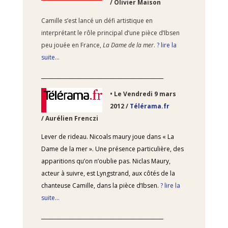
/ Olivier Maison
Camille s’est lancé un défi artistique en
interprétant le rôle principal d’une pièce d’Ibsen
peu jouée en France,
La Dame de la mer
.
? lire la
suite…
________________________________________________
•
Le Vendredi 9
mars
2012 /
Télérama.fr
/ Aurélien Frenczi
Lever de rideau. Nicoals maury joue dans « La
Dame de la mer ». Une présence particulière, des
apparitions qu’on n’oublie pas. Niclas Maury,
acteur à suivre, est Lyngstrand, aux côtés de la
chanteuse Camille, dans la pièce d’Ibsen.
? lire la
suite…
________________________________________________