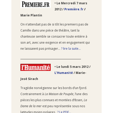
• Le Mercredi 7
mars
2012 /
Première.fr
/
Marie Plantin
On n’attendait pas de si tôt les premiers pas de
Camille dans une pièce de théâtre, tant la
chanteuse semble se consacrer toute entière à
son art, avec une exigence et en engagement qui
ne laissaient pas présager…
? lire la suite…
________________________________________________
• Le lundi 5
mars 2012 /
L’Humanité
/ Marie-
José Sirach
Tragédie norvégienne sur les bords d’un fjord.
Contrairement à
La Maison de Poupée
, l’une des
pièces les plus connues et montées d’Ibsen,
La
Dame de la mer
est peu représentée sous nos
latitudes moins polaires.
? Le PDF…