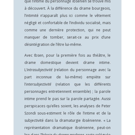
que l’intime du personnage ibsénien se trouve mis
à découvert. À la différence du drame bourgeois,
l’intimité n’apparaît plus ici comme le vêtement
négligé et confortable de l’individu socialisé, mais
comme une dernière protection, qui ne peut
manquer de tomber, serait-ce au prix d’une
désintégration de l’être lui-même.
Avec Ibsen, pour la première fois au théâtre, le
drame domestique devient drame intime.
L
‘intrasubjectivité
(relation du personnage avec la
part inconnue de lui-même) empiète sur
l’
intersubjectivité
(relation que les différents
personnages entretiennent ensemble) ; la parole
intime prend le pas sur la parole partagée. Aussi
perspicaces qu’elles soient, les analyses de Peter
Szondi sous-estiment le rôle de l’intime et de la
subjectivité dans la dramaturgie ibsénienne. « La
représentation dramatique ibsénienne, peut-on
lire dans
Théorie du drame moderne
, reste reléguée