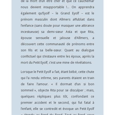
de la mort d’un être cher et que ce cauchemar
nous devient insupportable !… On apprendra
également qu’Eyolf – le Grand Eyolf – est le
prénom masculin dont Allmers affublait dans
l’enfance (sans doute pour masquer une attirance
incestueuse) sa demi-sœur Asta et que Rita,
épouse sensuelle et jalouse d’Allmers, a
découvert cette communauté de prénoms entre
son fils et sa belle-sœur. Quant au dialogue
conflictuel qui s’instaure entre les époux, après la
mort du Petit Eyolf, c’est une mine de révélations.
Lorsque le Petit Eyolf a fait, étant bébé, cette chute
qui l’a rendu infirme, ses parents étaient en train
de faire l’amour. « Il dormait d’un si bon
sommeil », objecte Rita pour se disculper ; mais,
quelques répliques plus tôt, confondant ce
premier accident et le second, qui fut fatal à
l’enfant, elle se contredit et évoque un Petit Eyolf
« étendu au fond du fjord. Tout au fond, sous