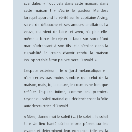
scandales. « Tout cela dans cette maison, dans
cette maison ! » s’écrie le pasteur Manders
lorsqu’il apprend la vérité sur le capitaine Alving,
sa vie de débauche et ses amours ancillaires. La
veuve, qui vient de faire cet aveu, n’a plus elle-
même la force de rejeter la faute sur son défunt
mari s’adressant à son fils, elle s’enlise dans la
culpabilité ‘le crains d’avoir rendu la maison
insupportable à ton pauvre père, Oswald. »
L’espace extérieur – le « fjord mélancolique » –
n’est certes pas moins sombre que celui de la
maison, mais, ici, la nature, le cosmos ne font que
refléter l’espace intime, comme ces premiers
rayons du soleil matinal qui déclencheront la folie
autodestructrice d’Oswald
« Mère, donne-moi le soleil ( … ) le soleil… le soleil
!… » Un lieu hanté où les morts pèsent sur les
vivants et déterminent leur existence, telle est la