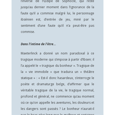
l’inverse de l’Œdipe de Sophocle, qui reste
jusqu’au dernier moment dans l’ignorance de la
faute qu’il a commise malgré lui, le personnage
ibsénien est, d’entrée de jeu, miné par le
sentiment d’une faute qu’il n’a peut-être pas
commise.
Dans l’intime de l’être…
Maeterlinck a donné un nom paradoxal à ce
tragique moderne qui s’impose à partir d’Ibsen; il
l’a appelé le « tragique du bonheur ». Tragique de
la « vie immobile » que traduira un « théâtre
statique » : « Est-il donc hasardeux, s’interroge le
poète et dramaturge belge, d’affirmer que le
véritable tragique de la vie, le tragique normal,
profond et général, ne commence qu’au moment
où ce qu’on appelle les aventures, les douleurs et
les dangers sont passés ? Le bonheur n’aurait-il
pas le bras plus long que le malheur et certaines