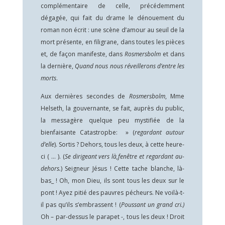
complémentaire de celle, précédemment
dégagée, qui fait du drame le dénouement du
roman non écrit : une scène d’amour au seuil de la
mort présente, en filigrane, dans toutes les pièces
et, de façon manifeste, dans
Rosmersbolm
et dans
la dernière,
Quand nous nous réveillerons d’entre les
morts
.
Aux dernières secondes de
Rosmersbolm
, Mme
Helseth, la gouvernante, se fait, auprès du public,
la messagère quelque peu mystifiée de la
bienfaisante Catastropbe: » (
regardant autour
d’elle
). Sortis ? Dehors, tous les deux, à cette heure-
ci ( … ). (
Se dirigeant vers là,fenêtre et regardant au-
dehors.
) Seigneur Jésus ! Cette tache blanche, là-
bas_ ! Oh, mon Dieu, ils sont tous les deux sur le
pont ! Ayez pitié des pauvres pécheurs. Ne voilà-t-
il pas qu’ils s’embrassent ! (
Poussant un grand cri.)
Oh – par-dessus le parapet -, tous les deux ! Droit