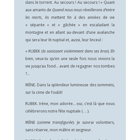
dans le torrent. Au secours ! Au secours ! » Quant
aux amants de
Quand nous nous réveillerons d’entre
les morts
, ils mettent fin à des années de vie
« séparée » et « gâchée » en escaladant la
montagne et en allant au-devant d’une avalanche
qui sera leur lit nuptial et, aussi, leur linceul :
« RUBEK (
la saisissant violemment dans ses bras
). Eh
bien, veux-tu qu’en une seule fois nous vivions la
vie jusqu’au fond… avant de regagner nos tombes
?…
IRÈNE. Dans la splendeur lumineuse des sommets,
sur la cime de l’oubli!
RUBEK. Irène, mon adorée… oui, c’est là que nous
célébrerons notre fête nuptiale ( … ).
IRÈNE (
comme transfigurée
). Je suivrai volontiers,
sans réserve, mon màltre et seigneur.