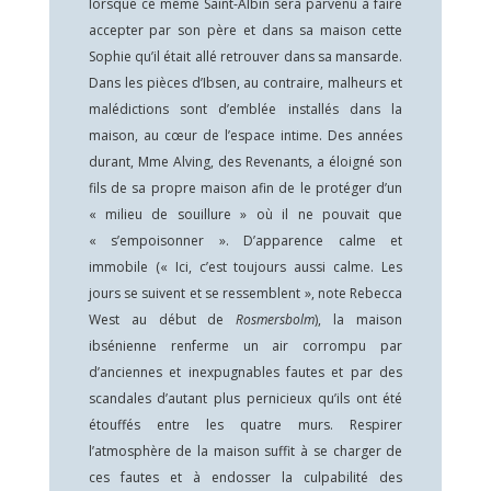
lorsque ce même Saint-Albin sera parvenu à faire
accepter par son père et dans sa maison cette
Sophie qu’il était allé retrouver dans sa mansarde.
Dans les pièces d’Ibsen, au contraire, malheurs et
malédictions sont d’emblée installés dans la
maison, au cœur de l’espace intime. Des années
durant, Mme Alving, des Revenants, a éloigné son
fils de sa propre maison afin de le protéger d’un
« milieu de souillure » où il ne pouvait que
« s’empoisonner ». D’apparence calme et
immobile (« Ici, c’est toujours aussi calme. Les
jours se suivent et se ressemblent », note Rebecca
West au début de
Rosmersbolm
), la maison
ibsénienne renferme un air corrompu par
d’anciennes et inexpugnables fautes et par des
scandales d’autant plus pernicieux qu’ils ont été
étouffés entre les quatre murs. Respirer
l’atmosphère de la maison suffit à se charger de
ces fautes et à endosser la culpabilité des