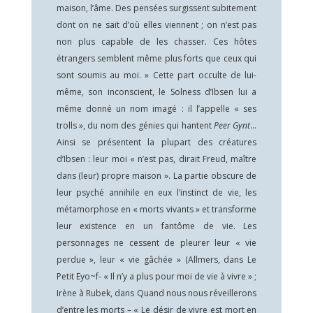
maison, l’âme. Des pensées surgissent subitement
dont on ne sait d’où elles viennent ; on n’est pas
non plus capable de les chasser. Ces hôtes
étrangers semblent même plus forts que ceux qui
sont soumis au moi. » Cette part occulte de lui-
même, son inconscient, le Solness d’Ibsen lui a
même donné un nom imagé : il l’appelle « ses
trolls », du nom des génies qui hantent
Peer Gynt
…
Ainsi se présentent la plupart des créatures
d’Ibsen : leur moi « n’est pas, dirait Freud, maître
dans (leur) propre maison ». La partie obscure de
leur psyché annihile en eux l’instinct de vie, les
métamorphose en « morts vivants » et transforme
leur existence en un fantôme de vie. Les
personnages ne cessent de pleurer leur « vie
perdue », leur « vie gâchée » (Allmers, dans Le
Petit Eyo~f- « Il n’y a plus pour moi de vie à vivre » ;
Irène à Rubek, dans Quand nous nous réveillerons
d’entre les morts – « Le désir de vivre est mort en