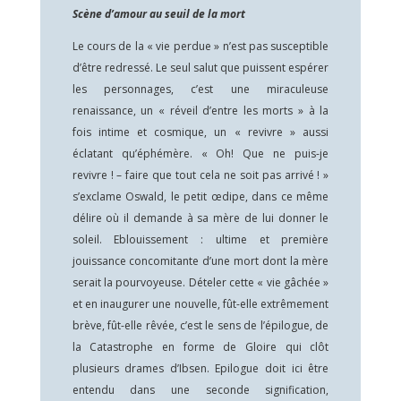
Scène d’amour au seuil de la mort
Le cours de la « vie perdue » n’est pas susceptible
d’être redressé. Le seul salut que puissent espérer
les personnages, c’est une miraculeuse
renaissance, un « réveil d’entre les morts » à la
fois intime et cosmique, un « revivre » aussi
éclatant qu’éphémère. « Oh! Que ne puis-je
revivre ! – faire que tout cela ne soit pas arrivé ! »
s’exclame Oswald, le petit œdipe, dans ce même
délire où il demande à sa mère de lui donner le
soleil. Eblouissement : ultime et première
jouissance concomitante d’une mort dont la mère
serait la pourvoyeuse. Dételer cette « vie gâchée »
et en inaugurer une nouvelle, fût-elle extrêmement
brève, fût-elle rêvée, c’est le sens de l’épilogue, de
la Catastrophe en forme de Gloire qui clôt
plusieurs drames d’Ibsen. Epilogue doit ici être
entendu dans une seconde signification,