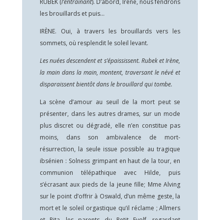
RUBEK (
l’entraînant
). D’abord, Irène, nous fendrons
les brouillards et puis…
IRÈNE. Oui, à travers les brouillards vers les
sommets, où resplendit le soleil levant.
Les nuées descendent et s’épaississent. Rubek et Irène,
la main dans la main, montent, traversant le névé et
disparaissent bientôt dans le brouillard qui tombe.
La scène d’amour au seuil de la mort peut se
présenter, dans les autres drames, sur un mode
plus discret ou dégradé, elle n’en constitue pas
moins, dans son ambivalence de mort-
résurrection, la seule issue possible au tragique
ibsénien : Solness grimpant en haut de la tour, en
communion télépathique avec Hilde, puis
s’écrasant aux pieds de la jeune fille; Mme Alving
sur le point d’offrir à Oswald, d’un même geste, la
mort et le soleil orgastique qu’il réclame ; Allmers
et Rita, les parents du Petit Eyolf, regardant