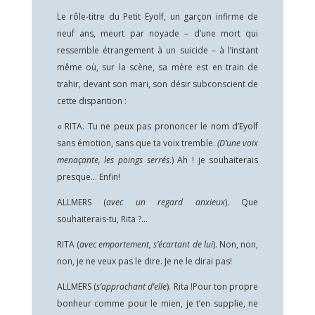
Le rôle-titre du Petit Eyolf, un garçon infirme de
neuf ans, meurt par noyade – d’une mort qui
ressemble étrangement à un suicide – à l’instant
même où, sur la scène, sa mère est en train de
trahir, devant son mari, son désir subconscient de
cette disparition :
« RITA. Tu ne peux pas prononcer le nom d’Eyolf
sans émotion, sans que ta voix tremble.
(D’une voix
menaçante, les poings serrés
.) Ah ! je souhaiterais
presque… Enfin!
ALLMERS (
avec un regard anxieux
). Que
souhaiterais-tu, Rita ?…
RITA (
avec emportement, s’écartant de lui
). Non, non,
non, je ne veux pas le dire. Je ne le dirai pas!
ALLMERS (
s’approchant d’elle
). Rita !Pour ton propre
bonheur comme pour le mien, je t’en supplie, ne