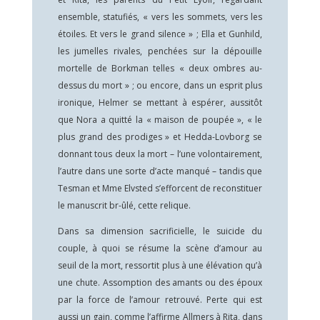
ensemble, statufiés, « vers les sommets, vers les
étoiles. Et vers le grand silence » ; Ella et Gunhild,
les jumelles rivales, penchées sur la dépouille
mortelle de Borkman telles « deux ombres au-
dessus du mort » ; ou encore, dans un esprit plus
ironique, Helmer se mettant à espérer, aussitôt
que Nora a quitté la « maison de poupée », « le
plus grand des prodiges » et Hedda-Lovborg se
donnant tous deux la mort – l’une volontairement,
l’autre dans une sorte d’acte manqué – tandis que
Tesman et Mme Elvsted s’efforcent de reconstituer
le manuscrit br-ûlé, cette relique.
Dans sa dimension sacrificielle, le suicide du
couple, à quoi se résume la scène d’amour au
seuil de la mort, ressortit plus à une élévation qu’à
une chute. Assomption des amants ou des époux
par la force de l’amour retrouvé. Perte qui est
aussi un gain, comme l’affirme Allmers à Rita, dans