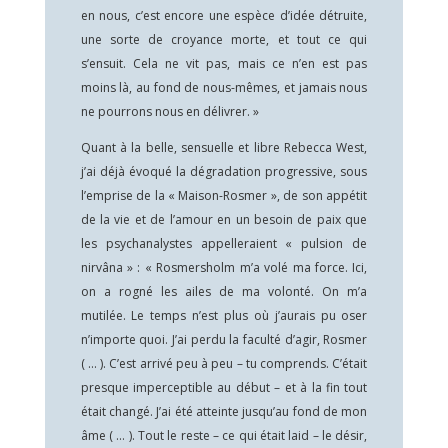
en nous, c’est encore une espèce d’idée détruite,
une sorte de croyance morte, et tout ce qui
s’ensuit. Cela ne vit pas, mais ce n’en est pas
moins là, au fond de nous-mêmes, et jamais nous
ne pourrons nous en délivrer. »
Quant à la belle, sensuelle et libre Rebecca West,
j’ai déjà évoqué la dégradation progressive, sous
l’emprise de la « Maison-Rosmer », de son appétit
de la vie et de l’amour en un besoin de paix que
les psychanalystes appelleraient « pulsion de
nirvâna » : « Rosmersholm m’a volé ma force. Ici,
on a rogné les ailes de ma volonté. On m’a
mutilée. Le temps n’est plus où j’aurais pu oser
n’importe quoi. J’ai perdu la faculté d’agir, Rosmer
( … ). C’est arrivé peu à peu – tu comprends. C’était
presque imperceptible au début – et à la fin tout
était changé. J’ai été atteinte jusqu’au fond de mon
âme ( … ). Tout le reste – ce qui était laid – le désir,