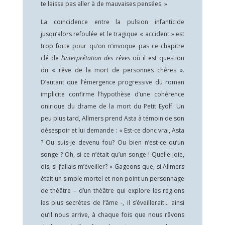
te laisse pas aller à de mauvaises pensées. »
La coïncidence entre la pulsion infanticide
jusqu’alors refoulée et le tragique « accident » est
trop forte pour qu’on n’invoque pas ce chapitre
clé de
l’Interprétation des rêves
où il est question
du « rêve de la mort de personnes chères ».
D’autant que l’émergence progressive du roman
implicite confirme l’hypothèse d’une cohérence
onirique du drame de la mort du Petit Eyolf. Un
peu plus tard, Allmers prend Asta à témoin de son
désespoir et lui demande : « Est-ce donc vrai, Asta
? Ou suis-je devenu fou? Ou bien n’est-ce qu’un
songe ? Oh, si ce n’était qu’un songe ! Quelle joie,
dis, si j’allais m’éveiller? » Gageons que, si Allmers
était un simple mortel et non point un personnage
de théâtre – d’un théâtre qui explore les régions
les plus secrètes de l’âme -, il s’éveillerait… ainsi
qu’il nous arrive, à chaque fois que nous rêvons