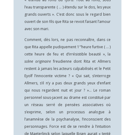
l’eau transparente ( … ) étendu sur le dos, les yeux
grands ouverts ». C’est donc sous le regard bien
ouvert de son fils que Rita se revoit faisant l’amour
avec son mari.
Comment, dès lors, ne pas reconnaître, dans ce
que Rita appelle pudiquement 1″‘heure furtive ( … )
cette heure de feu et d’irrésistible beauté », la
scène originaire
freudienne dont Rita et Allmers
restent à jamais les acteurs culpabilisés et le Petit
Eyolf l’innocente victime ? « Qui sait, s’interroge
Allmers, s’il n’y a pas deux grands yeux d’enfant
qui nous regardent nuit et jour ? »… Le roman
personnel sous-jacent au drame est constitué par
un réseau serré de pensées associatives où
s’exprime, selon un processus analogue à
l’anamnèse de la psychanalyse, l’inconscient des
personnages. Force est de se rendre à l’intuition
de Maeterlinck selon laquelle Ibsen aurait « tenté