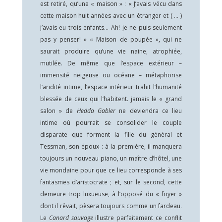
est retiré, qu’une « maison » : « J’avais vécu dans
cette maison huit années avec un étranger et ( … )
j’avais eu trois enfants… Ah! je ne puis seulement
pas y penser! » « Maison de poupée », qui ne
saurait produire qu’une vie naine, atrophiée,
mutilée. De même que l’espace extérieur –
immensité neigeuse ou océane – métaphorise
l’aridité intime, l’espace intérieur trahit l’humanité
blessée de ceux qui l’habitent. jamais le « grand
salon » de
Hedda Gabler
ne deviendra ce lieu
intime où pourrait se consolider le couple
disparate que forment la fille du général et
Tessman, son époux : à la première, il manquera
toujours un nouveau piano, un maître d’hôtel, une
vie mondaine pour que ce lieu corresponde à ses
fantasmes d’aristocrate ; et, sur le second, cette
demeure trop luxueuse, à l’opposé du « foyer »
dont il rêvait, pèsera toujours comme un fardeau.
Le
Canard sauvage
illustre parfaitement ce conflit