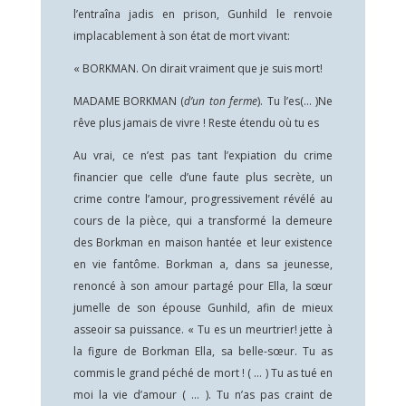
l’entraîna jadis en prison, Gunhild le renvoie
implacablement à son état de mort vivant:
« BORKMAN. On dirait vraiment que je suis mort!
MADAME BORKMAN (
d’un ton ferme
). Tu l’es(… )Ne
rêve plus jamais de vivre ! Reste étendu où tu es
Au vrai, ce n’est pas tant l’expiation du crime
financier que celle d’une faute plus secrète, un
crime contre l’amour, progressivement révélé au
cours de la pièce, qui a transformé la demeure
des Borkman en maison hantée et leur existence
en vie fantôme. Borkman a, dans sa jeunesse,
renoncé à son amour partagé pour Ella, la sœur
jumelle de son épouse Gunhild, afin de mieux
asseoir sa puissance. « Tu es un meurtrier! jette à
la figure de Borkman Ella, sa belle-sœur. Tu as
commis le grand péché de mort ! ( … ) Tu as tué en
moi la vie d’amour ( … ). Tu n’as pas craint de