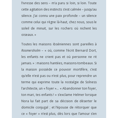
l’ivresse des sens – m’a paru si loin, si loin. Toute
cette agitation des instincts s’est calmée – jusqu’au
silence. J’ai connu une paix profonde – un silence
comme celui qui règne là-haut, chez nous, sous le
soleil de minuit, sur les rochers où nichent les
oiseaux. »
Toutes les maisons ibséniennes sont pareilles à
Rosmersholm
– « où, comme l’écrit Bernard Dort,
les enfants ne crient pas et où personne ne rit
jamais. » : maisons hantées, maisons-tombeaux. Si
la maison possède ce pouvoir mortifère, c’est
qu’elle n’est pas ou n’est plus, pour reprendre un
terme qui exprime toute la nostalgie de Solness
l’architecte, un « foyer »… « Abandonner ton foyer,
ton mari, tes enfants ! » s’exclame Helmer lorsque
Nora lui fait part de sa décision de déserter le
domicile conjugal ; et l’épouse de rétorquer que
ce « foyer » n’est plus, dès lors que l’amour s’en