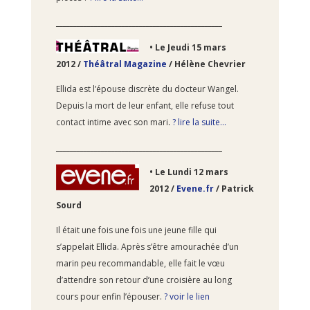
________________________________________________
•
Le Jeudi 15
mars
2012 /
Théâtral Magazine
/ Hélène Chevrier
Ellida est l’épouse discrète du docteur Wangel.
Depuis la mort de leur enfant, elle refuse tout
contact intime avec son mari
.
? lire la suite…
________________________________________________
•
Le Lundi 12
mars
2012 /
Evene.fr
/ Patrick
Sourd
Il était une fois une fois une jeune fille qui
s’appelait Ellida. Après s’être amourachée d’un
marin peu recommandable, elle fait le vœu
d’attendre son retour d’une croisière au long
cours pour enfin l’épouser.
? voir le lien