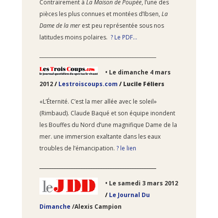
Contrairement à
La Maison de Poupée
, l’une des
pièces les plus connues et montées d’Ibsen,
La
Dame de la mer
est peu représentée sous nos
latitudes moins polaires.
? Le PDF…
________________________________________________
• Le dimanche
4 mars
2012
/
Lestroiscoups.com
/
Lucile Féliers
«L’Éternité. C’est la mer allée avec le soleil»
(Rimbaud). Claude Baqué et son équipe inondent
les Bouffes du Nord d’une magnifique Dame de la
mer. une immersion exaltante dans les eaux
troubles de l’émancipation.
? le lien
________________________________________________
• Le
samedi 3 mars 2012
/
Le Journal Du
Dimanche
/
Alexis Campion