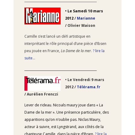
________________________________________________
•
Le Samedi 10
mars
2012
/
Marianne
/ Olivier Maison
Camille s’est lancé un défi artistique en
interprétant le rôle principal d’une pièce d’Ibsen
peu jouée en France,
La Dame de la mer
.
? lire la
suite…
________________________________________________
•
Le Vendredi 9
mars
2012 /
Télérama.fr
/ Aurélien Frenczi
Lever de rideau. Nicoals maury joue dans « La
Dame de la mer ». Une présence particulière, des
apparitions qu’on n’oublie pas. Niclas Maury,
acteur à suivre, est Lyngstrand, aux côtés de la
chanteuse Camille, dans la pièce d’Ibsen.
? lire la