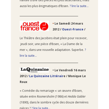
hantée d’une des pièces les plus attachantes, mais
aussi les plus énigmatiques d’Ibsen.
? lire la suite…
________________________________________________
•
Le Samedi 24
mars
2012 /
Ouest-France
/
Le Théâtre des Jacobins était plein pour recevoir,
jeudi soir, une pièce d’Ibsen, « La Dame de la
mer », dans une nouvelle adaptation. Superbe.
?
lire la suite…
________________________________________________
•
Le Vendredi 16
mars
2012 /
La Quinzaine Littérair
e
/ Monique Le
Roux
« Comédie du remariage »: un œuvre d’Ibsen,
située entre
Rosmersholm
(1986) et
Hedda Gabler
(1890), dans le sombre cycle des douze dernières
pièces ?
? lire la suite…