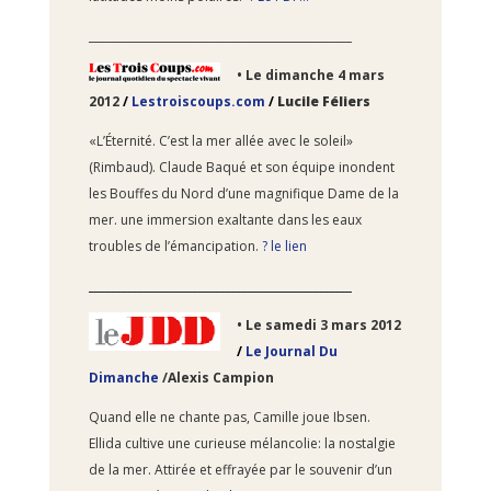
________________________________________________
• Le dimanche
4 mars
2012
/
Lestroiscoups.com
/
Lucile Féliers
«L’Éternité. C’est la mer allée avec le soleil»
(Rimbaud). Claude Baqué et son équipe inondent
les Bouffes du Nord d’une magnifique Dame de la
mer. une immersion exaltante dans les eaux
troubles de l’émancipation.
? le lien
________________________________________________
• Le
samedi 3 mars 2012
/
Le Journal Du
Dimanche
/
Alexis Campion
Quand elle ne chante pas, Camille joue Ibsen.
Ellida cultive une curieuse mélancolie: la nostalgie
de la mer. Attirée et effrayée par le souvenir d’un