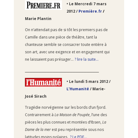
• Le Mercredi 7
mars
2012 /
Première.fr
/
Marie Plantin
On n’attendait pas de si tôt les premiers pas de
Camille dans une pièce de théâtre, tant la
chanteuse semble se consacrer toute entière à
son art, avec une exigence et en engagement qui
ne laissaient pas présager…
? lire la suite…
________________________________________________
• Le lundi 5
mars 2012 /
L’Humanité
/ Marie-
José Sirach
Tragédie norvégienne sur les bords d’un fjord.
Contrairement à
La Maison de Poupée
, l’une des
pièces les plus connues et montées d’Ibsen,
La
Dame de la mer
est peu représentée sous nos
latitudes moins polaires.
? Le PDF…