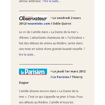
amour antérieur,
? lire la suite…
________________________________________________
• Le
vendredi 2 mars
2012
/
nouvelobs.com
/
Odile Quirot
Le cri de Camille dans « La Dame de la mer »
d’Ibsen. L’attachante chanteuse de « Ta Douleur »
fait des débuts de sirène au théâtre, sertie dans
une mise en scène d’une grande beauté visuelle.
?
lire la suite…
______________________________________________
•
Le
jeudi 1er mars 2012
/
Le Parisien
/
Thierry
Dague
Camille étonne encore dans « La Dame de la
mer ». C’est ce qui s’appelle se jeter à l’eau. Pour
ses débuts au théâtre, Camille et tous les