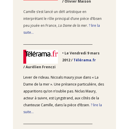
/ Olivier Maison
Camille s’est lancé un défi artistique en
interprétant le rôle principal d’une pièce d’Ibsen
peu jouée en France,
La Dame de la mer
.
? lire la
suite…
________________________________________________
•
Le Vendredi 9
mars
2012 /
Télérama.fr
/ Aurélien Frenczi
Lever de rideau. Nicoals maury joue dans « La
Dame de la mer ». Une présence particulière, des
apparitions qu’on n’oublie pas. Niclas Maury,
acteur à suivre, est Lyngstrand, aux côtés de la
chanteuse Camille, dans la pièce d’Ibsen.
? lire la
suite…
________________________________________________