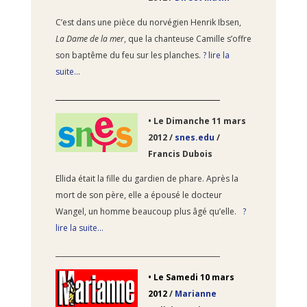
C’est dans une pièce du norvégien Henrik Ibsen,
La Dame de la mer
, que la chanteuse Camille s’offre
son baptême du feu sur les planches.
? lire la
suite…
________________________________________________
•
Le Dimanche 11
mars
2012 /
snes.edu
/
Francis Dubois
Ellida était la fille du gardien de phare. Après la
mort de son père, elle a épousé le docteur
Wangel, un homme beaucoup plus âgé qu’elle.
?
lire la suite…
________________________________________________
•
Le Samedi 10
mars
2012
/
Marianne