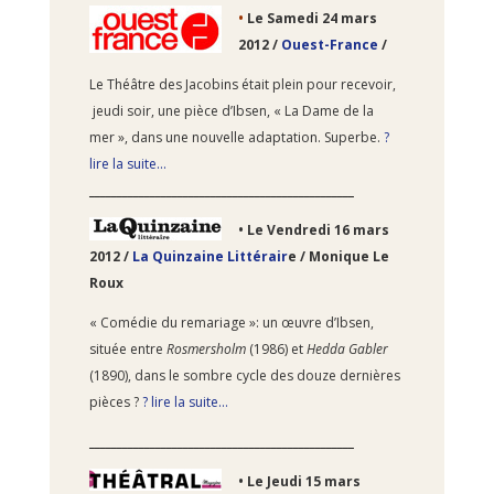
•
Le Samedi 24
mars
2012 /
Ouest-France
/
Le Théâtre des Jacobins était plein pour recevoir,
jeudi soir, une pièce d’Ibsen, « La Dame de la
mer », dans une nouvelle adaptation. Superbe.
?
lire la suite…
________________________________________________
•
Le Vendredi 16
mars
2012 /
La Quinzaine Littérair
e
/ Monique Le
Roux
« Comédie du remariage »: un œuvre d’Ibsen,
située entre
Rosmersholm
(1986) et
Hedda Gabler
(1890), dans le sombre cycle des douze dernières
pièces ?
? lire la suite…
________________________________________________
•
Le Jeudi 15
mars