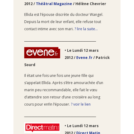
2012 /
Théâtral Magazine
/ Hélène Chevrier
Ellida est l’épouse discrète du docteur Wangel.
Depuis la mort de leur enfant, elle refuse tout
contact intime avec son mari
.
? lire la suite…
________________________________________________
•
Le Lundi 12
mars
2012 /
Evene.fr
/ Patrick
Sourd
Il était une fois une fois une jeune fille qui
s’appelait Ellida. Après s’être amourachée d’un
marin peu recommandable, elle fait le vœu
d’attendre son retour d’une croisière au long
cours pour enfin l’épouser.
? voir le lien
________________________________________________
•
Le Lundi 12
mars
2012 /
Direct Matin