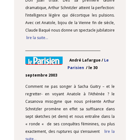
Don Juan triste. Dès sa première œuvre
dramatique, Arthur Schnitzler atteint la perfection:
l’intelligence légère qui décortique les pulsions.
Avec cet Anatole, bijou de la Vienne fin de siècle,
Claude Baqué nous donne un spectacle jubilatoire
lire la suite…
________________________________________________
André Lafargue /
Le
Parisien
/ le 30
septembre 2003
Comment ne pas songer à Sacha Guitry – et le
regretter- en voyant Anatole à l’Athénée ? le
Casanova misogyne que nous présente Arthur
Schnitzler promène en effet sa suffisance dans
sept sketches (et demi) et nous entraîne dans la
« ronde « de ses conquêtes féminines, ou plus
exactement, des ruptures qui s’ensuivent
lire la
suite…